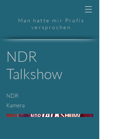
Man hatte mir Profis
versprochen
NDR
Talkshow
NDR
Kamera