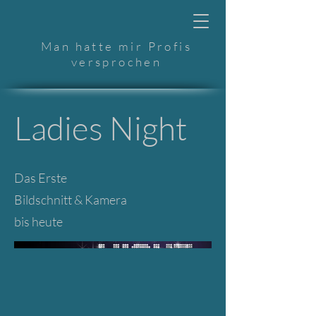
Man hatte mir Profis
versprochen
Ladies Night
Das Erste
Bildschnitt & Kamera
bis heute